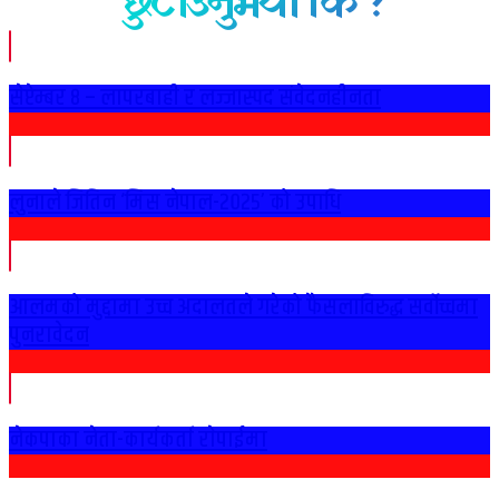
छुटाउनुभयो कि ?
सेप्टेम्बर ८ – लापरबाही र लज्जास्पद संवेदनहीनता
लुनाले जितिन ‘मिस नेपाल-२०२५’ को उपाधि
आलमको मुद्दामा उच्च अदालतले गरेको फैसलाविरुद्ध सर्वोच्चमा
पुनरावेदन
नेकपाका नेता-कार्यकर्ता राेपाईमा