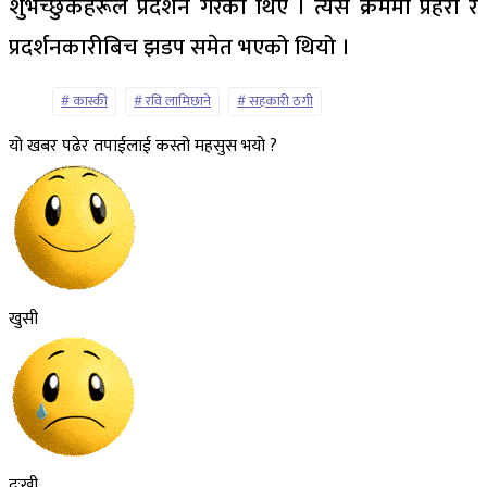
शुभेच्छुकहरूले प्रदर्शन गरेका थिए । त्यस क्रममा प्रहरी र
प्रदर्शनकारीबिच झडप समेत भएको थियो ।
कास्की
रवि लामिछाने
सहकारी ठगी
यो खबर पढेर तपाईलाई कस्तो महसुस भयो ?
खुसी
दुःखी