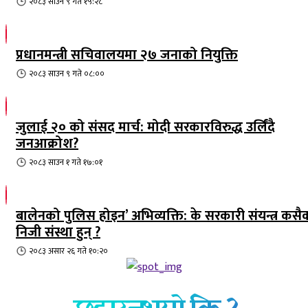
२०८३ साउन ९ गते १५:२८
प्रधानमन्त्री सचिवालयमा २७ जनाको नियुक्ति
२०८३ साउन ९ गते ०८:००
जुलाई २० को संसद मार्च: मोदी सरकारविरुद्ध उर्लिंदै
जनआक्रोश?
२०८३ साउन १ गते १७:०१
बालेनको पुलिस होइन’ अभिव्यक्ति: के सरकारी संयन्त्र कसै
निजी संस्था हुन् ?
२०८३ असार २६ गते १०:२०