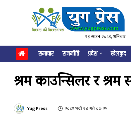
२३ साउन २०८३, शनिबार
समाचार
राजनीति
प्रदेश
खेलकुद
श्रम काउन्सिलर र श्र
Yug Press
२०८१ भदौ २४ गते ०७:२५