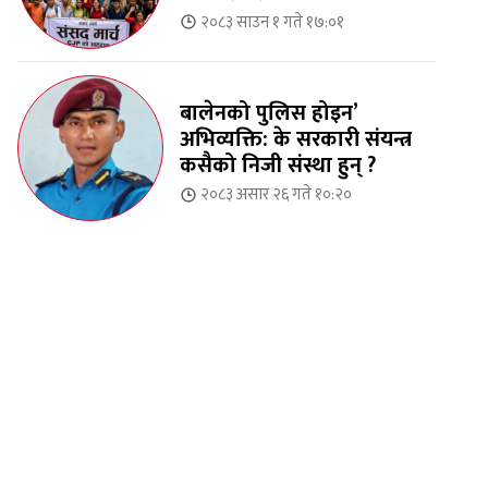
२०८३ साउन १ गते १७:०१
बालेनको पुलिस होइन’
अभिव्यक्ति: के सरकारी संयन्त्र
कसैको निजी संस्था हुन् ?
२०८३ असार २६ गते १०:२०