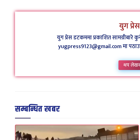
युग प्र
युग प्रेस डटकममा प्रकाशित सामग्रीबारे 
yugpress9123@gmail.com मा पठाउन व
थप लेख
सम्बन्धित खबर