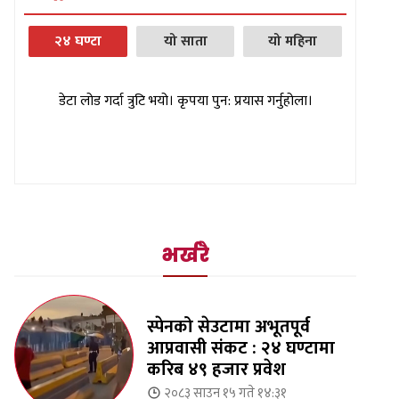
२४ घण्टा
यो साता
यो महिना
डेटा लोड गर्दा त्रुटि भयो। कृपया पुन: प्रयास गर्नुहोला।
भर्खरै
स्पेनको सेउटामा अभूतपूर्व
आप्रवासी संकट : २४ घण्टामा
करिब ४९ हजार प्रवेश
२०८३ साउन १५ गते १४:३१