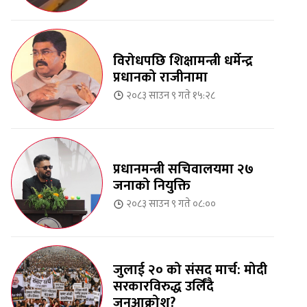
विरोधपछि शिक्षामन्त्री धर्मेन्द्र
प्रधानको राजीनामा
२०८३ साउन ९ गते १५:२८
प्रधानमन्त्री सचिवालयमा २७
जनाको नियुक्ति
२०८३ साउन ९ गते ०८:००
जुलाई २० को संसद मार्च: मोदी
सरकारविरुद्ध उर्लिंदै
जनआक्रोश?