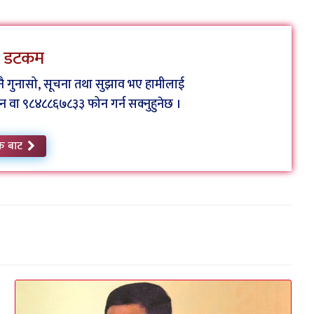
ेस डटकम
कुनै गुनासो, सूचना तथा सुझाव भए हामीलाई
ा ९८४८८६७८३३ फोन गर्न सक्नुहुनेछ ।
क बाट